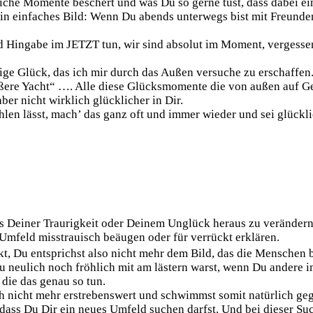
kliche Momente beschert und was Du so gerne tust, dass dabei e
n einfaches Bild: Wenn Du abends unterwegs bist mit Freunden 
und Hingabe im JETZT tun, wir sind absolut im Moment, vergesse
ge Glück, das ich mir durch das Außen versuche zu erschaffen. 
größere Yacht“ …. Alle diese Glücksmomente die von außen auf G
ber nicht wirklich glücklicher in Dir.
hlen lässt, mach’ das ganz oft und immer wieder und sei glückl
 Deiner Traurigkeit oder Deinem Unglück heraus zu verändern,
mfeld misstrauisch beäugen oder für verrückt erklären.
t, Du entsprichst also nicht mehr dem Bild, das die Menschen bi
 neulich noch fröhlich mit am lästern warst, wenn Du andere im
 die das genau so tun.
uch nicht mehr erstrebenswert und schwimmst somit natürlich ge
, dass Du Dir ein neues Umfeld suchen darfst. Und bei dieser S