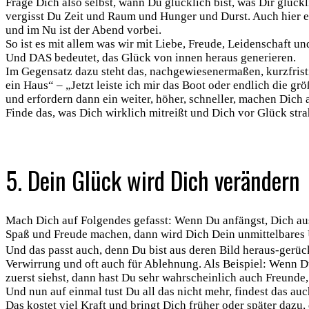
Frage Dich also selbst, wann Du glücklich bist, was Dir glüc
vergisst Du Zeit und Raum und Hunger und Durst. Auch hier ei
und im Nu ist der Abend vorbei.
So ist es mit allem was wir mit Liebe, Freude, Leidenschaft 
Und DAS bedeutet, das Glück von innen heraus generieren.
Im Gegensatz dazu steht das, nachgewiesenermaßen, kurzfristi
ein Haus“ – „Jetzt leiste ich mir das Boot oder endlich die 
und erfordern dann ein weiter, höher, schneller, machen Dich a
Finde das, was Dich wirklich mitreißt und Dich vor Glück stra
5. Dein Glück wird Dich verändern
Mach Dich auf Folgendes gefasst: Wenn Du anfängst, Dich aus
Spaß und Freude machen, dann wird Dich Dein unmittelbares U
Und das passt auch, denn Du bist aus deren Bild heraus-gerück
Verwirrung und oft auch für Ablehnung. Als Beispiel: Wenn Du
zuerst siehst, dann hast Du sehr wahrscheinlich auch Freunde,
Und nun auf einmal tust Du all das nicht mehr, findest das a
Das kostet viel Kraft und bringt Dich früher oder später dazu