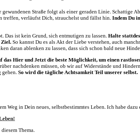
er gewundenen Straße folgt als einer geraden Linie. Schattige Ab
reffen, verläufst Dich, strauchelst und fällst hin.
Indem Du im
. Das ist kein Grund, sich entmutigen zu lassen.
Halte stattde
Ziel.
So kannst Du es als Akt der Liebe verstehen, auch manch
ken daran ablenken zu lassen, dass sich schon bald neue Hind
f das Hier und Jetzt die beste Möglichkeit, um einen rastlose
darüber nachdenken müssen, ob wir auf Widerstände und Hindern
g gehen.
So wird die tägliche Achtsamkeit Teil unserer selbst.
inem Weg in Dein neues, selbstbestimmtes Leben. Ich habe daz
 Leben!
zu diesem Thema.