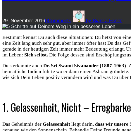
29. November 2016
0
Comments
by
Bianca Esser
Bestimmt kennst Du auch diese Situationen: Du hetzt von ein
eine Zeit lang auch sehr gut, aber immer öfter hast Du das Ge
gerade in der heutigen Zeit immer mehr Bedeutung erlangt. Un
im Leben:
Sich selbst.
Die Folge dessen sind Erschöpfungszust
Dies erkannte auch
Dr. Sri Swami Sivanander (1887-1963)
. 
heimatliche Indien führte wo er dann einen Ashram gründete. 
wie sich Dein Leben positiv verändern wird und was Du über D
.
1. Gelassenheit, Nicht – Erregbar
Das Geheimnis der
Gelassenheit
liegt darin,
dass wir unsere
genauso wie den Sonnenschein. Behandle Deine Freunde genaus