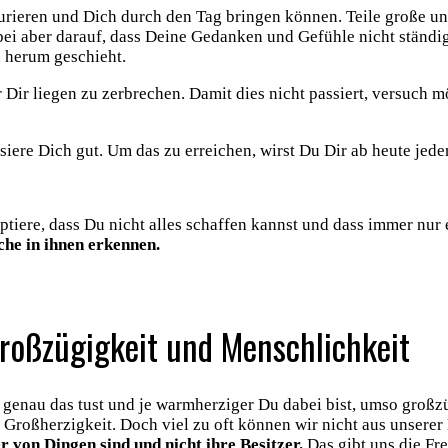
turieren und Dich durch den Tag bringen können. Teile große u
bei aber darauf, dass Deine Gedanken und Gefühle nicht ständig
h herum geschieht.
Dir liegen zu zerbrechen. Damit dies nicht passiert, versuch m
ere Dich gut. Um das zu erreichen, wirst Du Dir ab heute jeden
tiere, dass Du nicht alles schaffen kannst und dass immer nur e
che in ihnen erkennen.
Großzügigkeit und Menschlichkeit
Du genau das tust und je warmherziger Du dabei bist, umso großz
 Großherzigkeit. Doch viel zu oft können wir nicht aus unserer
r von Dingen sind und nicht ihre Besitzer.
Das gibt uns die Fr