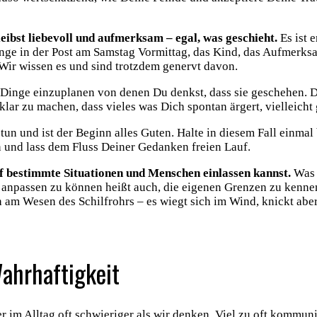
eibst liebevoll und aufmerksam – egal, was geschieht.
Es ist 
lange in der Post am Samstag Vormittag, das Kind, das Aufmer
 Wir wissen es und sind trotzdem genervt davon.
e Dinge einzuplanen von denen Du denkst, dass sie geschehen. Da
lar zu machen, dass vieles was Dich spontan ärgert, vielleicht 
tun und ist der Beginn alles Guten. Halte in diesem Fall einma
n und lass dem Fluss Deiner Gedanken freien Lauf.
uf bestimmte Situationen und Menschen einlassen kannst.
Was i
h anpassen zu können heißt auch, die eigenen Grenzen zu kennen
h am Wesen des Schilfrohrs – es wiegt sich im Wind, knickt aber
Wahrhaftigkeit
ber im Alltag oft schwieriger als wir denken. Viel zu oft kommu