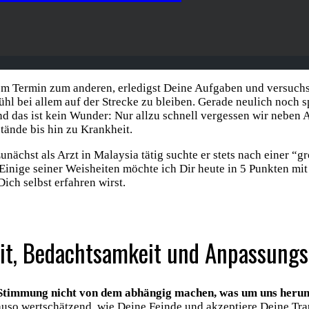
em Termin zum anderen, erledigst Deine Aufgaben und versuchst
fühl bei allem auf der Strecke zu bleiben. Gerade neulich noch 
d das ist kein Wunder: Nur allzu schnell vergessen wir neben A
ände bis hin zu Krankheit.
Zunächst als Arzt in Malaysia tätig suchte er stets nach einer
Einige seiner Weisheiten möchte ich Dir heute in 5 Punkten mit
ich selbst erfahren wirst.
keit, Bedachtsamkeit und Anpassungs
 Stimmung nicht von dem abhängig machen, was um uns herum
o wertschätzend, wie Deine Feinde und akzeptiere Deine Trauri