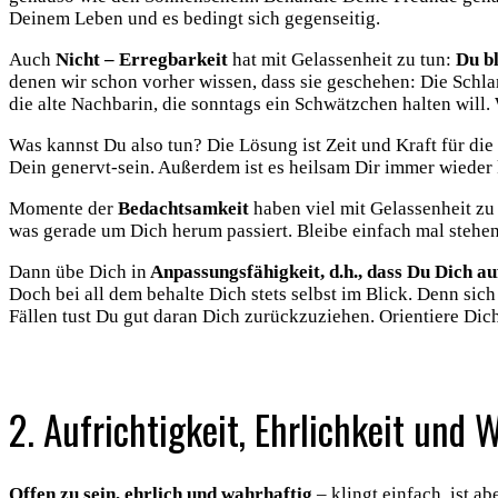
Deinem Leben und es bedingt sich gegenseitig.
Auch
Nicht – Erregbarkeit
hat mit Gelassenheit zu tun:
Du bl
denen wir schon vorher wissen, dass sie geschehen: Die Sch
die alte Nachbarin, die sonntags ein Schwätzchen halten will.
Was kannst Du also tun? Die Lösung ist Zeit und Kraft für di
Dein genervt-sein. Außerdem ist es heilsam Dir immer wieder k
Momente der
Bedachtsamkeit
haben viel mit Gelassenheit zu 
was gerade um Dich herum passiert. Bleibe einfach mal stehe
Dann übe Dich in
Anpassungsfähigkeit, d.h., dass Du Dich a
Doch bei all dem behalte Dich stets selbst im Blick. Denn sic
Fällen tust Du gut daran Dich zurückzuziehen. Orientiere Dic
.
2. Aufrichtigkeit, Ehrlichkeit und 
Offen zu sein, ehrlich und wahrhaftig
– klingt einfach, ist a