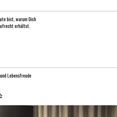
ute bist,
warum
Dich
frecht erhältst.
it und Lebensfreude
: