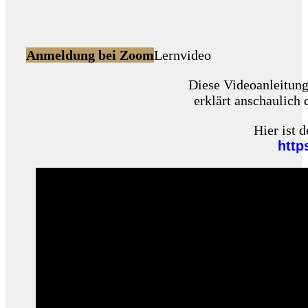
Anmeldung bei Zoom
Lernvideo
Diese Videoanleitung
erklärt anschaulich
Hier ist 
http