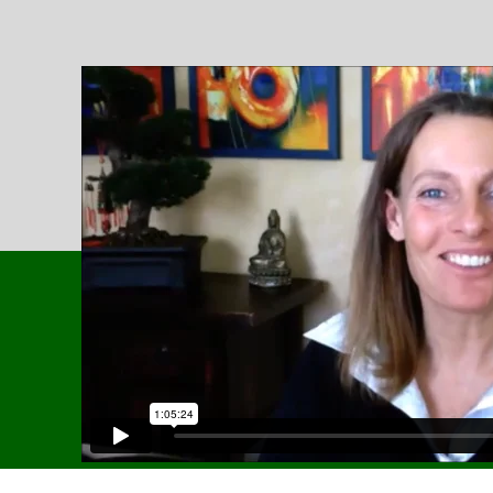
Wie es weiter geht:
Live Seminar mit Bianca
Esser:
'Master Your Life' -
Basisseminar